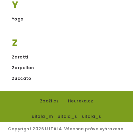
Y
Yoga
Z
Zarotti
Zarpellon
Zuccato
Z
á
Zboží.cz
Heureka.cz
p
uitala_m
uitala_s
uitala_s
a
t
Copyright 2026
U ITALA
. Všechna práva vyhrazena.