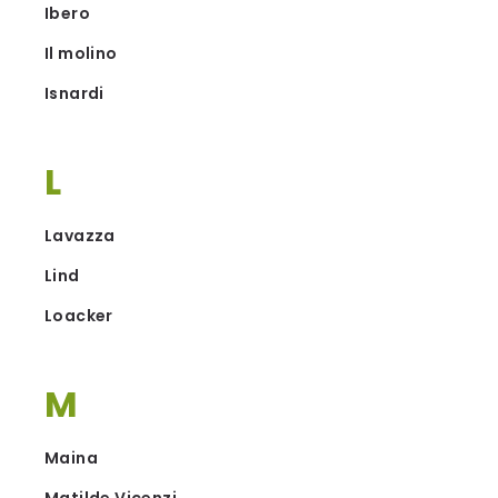
Ibero
Il molino
Isnardi
L
Lavazza
Lind
Loacker
M
Maina