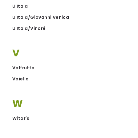
U Itala
U Itala/Giovanni Venica
U Itala/Vinoré
V
Valfrutta
Voiello
W
Witor's