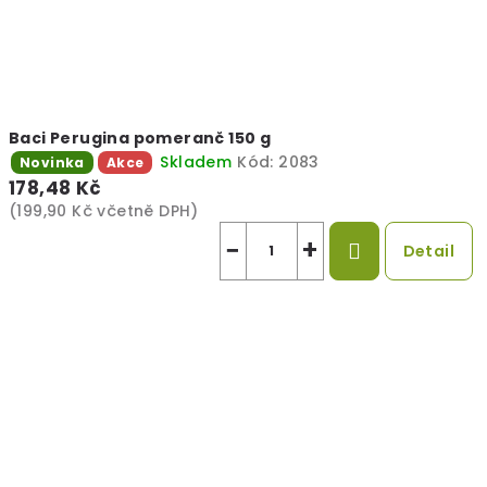
v
n
a
š
Baci Perugina pomeranč 150 g
Skladem
Kód:
2083
Novinka
Akce
í
178,48 Kč
p
(199,90 Kč včetně DPH)
−
+
i
Detail
z
z
e
r
i