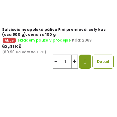
i
a
o
Salsiccia neapolská pálivá Fini prémiová, celý kus
b
(cca 500 g), cena za 100 g
skladem pouze v prodejně
Kód:
2089
Akce
c
62,41 Kč
(69,90 Kč včetně DPH)
h
−
+
Detail
o
d
ě
,
,
U