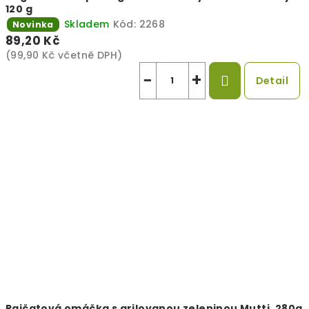
120 g
Skladem
Kód:
2268
Novinka
89,20 Kč
(99,90 Kč včetně DPH)
−
+
Detail
Rajčatová omáčka s grilovanou zeleninou Mutti, 280g