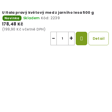
U Itala pravý květový med z jarního lesa 500 g
Skladem
Kód:
2239
Novinka
178,48 Kč
(199,90 Kč včetně DPH)
−
+
Detail