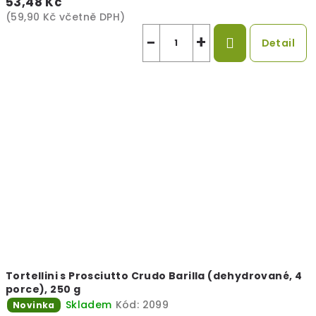
53,48 Kč
(59,90 Kč včetně DPH)
−
+
Detail
Tortellini s Prosciutto Crudo Barilla (dehydrované, 4
porce), 250 g
Skladem
Kód:
2099
Novinka