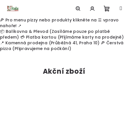
Přejít
na
obsah
Nákupn
Hledat
Přihlášení
🍕 Pro menu pizzy nebo produkty klikněte na ☰ vpravo
nahoře! ↗️
📦 Balíkovna & Převod (Zasíláme pouze po platbě
košík
předem) 💳 Platba kartou (Přijímáme karty na prodejně)
📍 Kamenná prodejna (Průběžná 41, Praha 10) 🍕 Čerstvá
pizza (Připravujeme na počkání)
V
í
Akční zboží
t
e
j
t
e