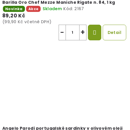
Barilla Oro Chef Mezze Maniche Rigate n. 84, 1 kg
Skladem
Kód:
2167
Novinka
Akce
89,20 Kč
(99,90 Kč včetně DPH)
−
+
Detail
Angelo Parodi portugalské sardinky v olivovém oleji