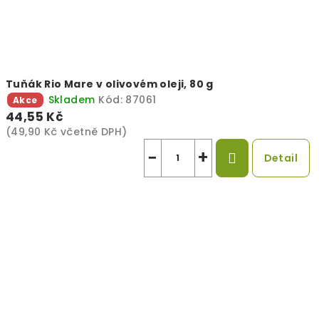
I
T
A
Tuňák Rio Mare v olivovém oleji, 80 g
L
Skladem
Kód:
87061
Akce
44,55 Kč
A
(49,90 Kč včetně DPH)
"
−
+
Detail