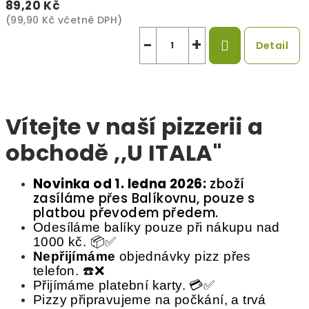
89,20 Kč
(99,90 Kč včetně DPH)
−
+
Detail
Vítejte v naší pizzerii a
obchodě ,,U ITALA"
Novinka od 1. ledna 2026:
zboží
zasíláme přes Balíkovnu, pouze s
platbou převodem předem.
Odesíláme balíky pouze při nákupu nad
1000 kč.
📦✅
Nepřijímáme
objednávky pizz přes
telefon.
☎️❌
Přijímáme platební karty.
💳✅
Pizzy připravujeme na počkání, a trvá