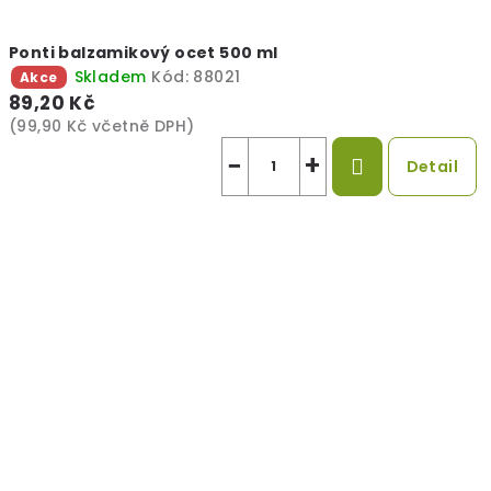
Ponti balzamikový ocet 500 ml
Skladem
Kód:
88021
Akce
89,20 Kč
(99,90 Kč včetně DPH)
−
+
Detail