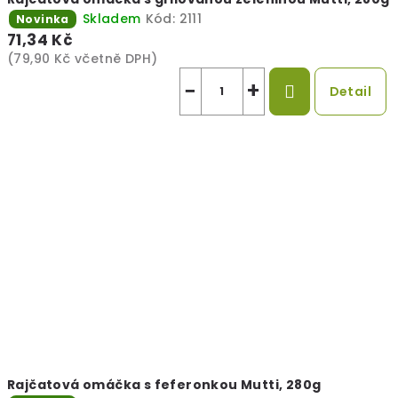
Skladem
Kód:
2111
Novinka
71,34 Kč
(79,90 Kč včetně DPH)
−
+
Detail
Rajčatová omáčka s feferonkou Mutti, 280g