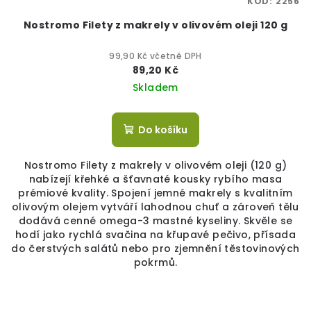
KÓD:
2256
Nostromo Filety z makrely v olivovém oleji 120 g
99,90 Kč včetně DPH
89,20 Kč
Skladem
Do košíku
Nostromo Filety z makrely v olivovém oleji (120 g)
nabízejí křehké a šťavnaté kousky rybího masa
prémiové kvality. Spojení jemné makrely s kvalitním
olivovým olejem vytváří lahodnou chuť a zároveň tělu
dodává cenné omega-3 mastné kyseliny. Skvěle se
hodí jako rychlá svačina na křupavé pečivo, přísada
do čerstvých salátů nebo pro zjemnění těstovinových
pokrmů.