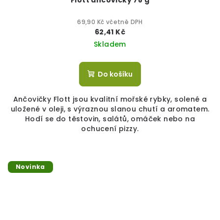
Flott ančovičky 78 g
69,90 Kč včetně DPH
62,41 Kč
Skladem
Do košíku
Ančovičky Flott jsou kvalitní mořské rybky, solené a
uložené v oleji, s výraznou slanou chutí a aromatem.
Hodí se do těstovin, salátů, omáček nebo na
ochucení pizzy.
Novinka