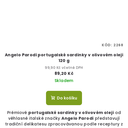
KÓD:
2268
Angelo Parodi portugalské sardinky v olivovém oleji
120 g
99,90 Kč včetně DPH
89,20 Kč
Skladem
Do košíku
Prémiové
portugalské sardinky v olivovém oleji
od
věhlasné italské značky
Angelo Parodi
představují
tradiční delikatesu zpracovávanou podle receptury z