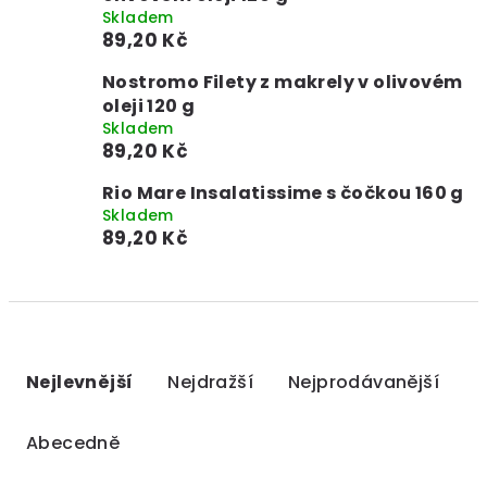
Skladem
89,20 Kč
Nostromo Filety z makrely v olivovém
oleji 120 g
Skladem
89,20 Kč
Rio Mare Insalatissime s čočkou 160 g
Skladem
89,20 Kč
Ř
a
Nejlevnější
Nejdražší
Nejprodávanější
z
e
Abecedně
n