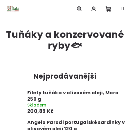
Přejít
na
obsah
Nákupn
Hledat
Přihlášení
Tuňáky a konzervované
košík
ryby🐟
Nejprodávanější
Filety tuňáka v olivovém oleji, Moro
250 g
Skladem
200,89 Kč
Angelo Parodi portugalské sardinky v
olivovém oleji 120 g