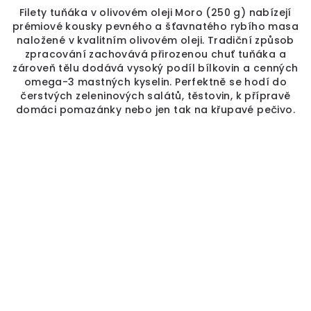
Filety tuňáka v olivovém oleji Moro (250 g) nabízejí
prémiové kousky pevného a šťavnatého rybího masa
naložené v kvalitním olivovém oleji. Tradiční způsob
zpracování zachovává přirozenou chuť tuňáka a
zároveň tělu dodává vysoký podíl bílkovin a cenných
omega-3 mastných kyselin. Perfektně se hodí do
čerstvých zeleninových salátů, těstovin, k přípravě
domáci pomazánky nebo jen tak na křupavé pečivo.