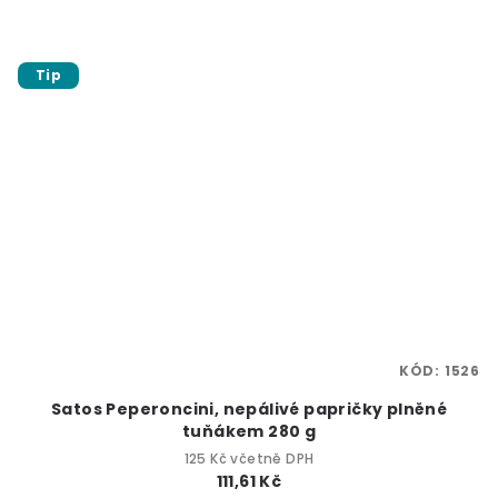
Tip
KÓD:
1526
Satos Peperoncini, nepálivé papričky plněné
tuňákem 280 g
125 Kč včetně DPH
111,61 Kč