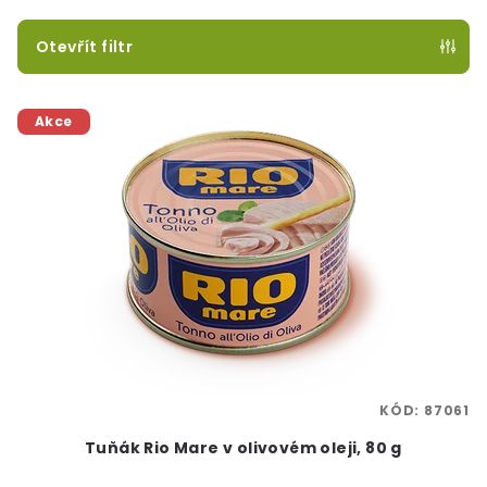
í
p
Otevřít filtr
r
V
o
Akce
ý
d
p
u
i
k
s
t
p
ů
r
o
d
u
k
KÓD:
87061
t
Tuňák Rio Mare v olivovém oleji, 80 g
ů