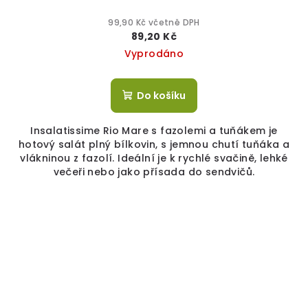
99,90 Kč včetně DPH
89,20 Kč
Vyprodáno
Do košíku
Insalatissime Rio Mare s fazolemi a tuňákem je
hotový salát plný bílkovin, s jemnou chutí tuňáka a
vlákninou z fazolí. Ideální je k rychlé svačině, lehké
večeři nebo jako přísada do sendvičů.