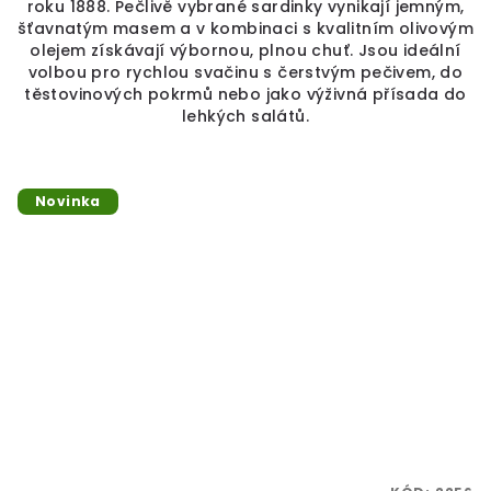
roku 1888. Pečlivě vybrané sardinky vynikají jemným,
šťavnatým masem a v kombinaci s kvalitním olivovým
olejem získávají výbornou, plnou chuť. Jsou ideální
volbou pro rychlou svačinu s čerstvým pečivem, do
těstovinových pokrmů nebo jako výživná přísada do
lehkých salátů.
Novinka