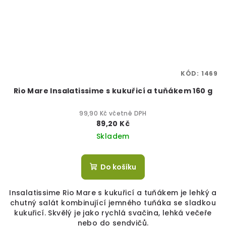
KÓD:
1469
Rio Mare Insalatissime s kukuřicí a tuňákem 160 g
99,90 Kč včetně DPH
89,20 Kč
Skladem
Do košíku
Insalatissime Rio Mare s kukuřicí a tuňákem je lehký a
chutný salát kombinující jemného tuňáka se sladkou
kukuřicí. Skvělý je jako rychlá svačina, lehká večeře
nebo do sendvičů.