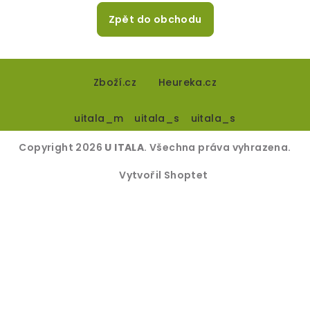
Zpět do obchodu
Z
á
Zboží.cz
Heureka.cz
p
uitala_m
uitala_s
uitala_s
a
t
Copyright 2026
U ITALA
. Všechna práva vyhrazena.
í
Vytvořil Shoptet