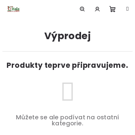
Přejít
na
obsah
Nákupn
Hledat
Přihlášení
Výprodej
košík
Produkty teprve připravujeme.
Můžete se ale podívat na ostatní
kategorie.