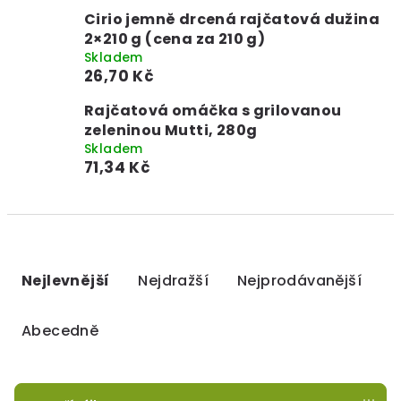
Cirio jemně drcená rajčatová dužina
2×210 g (cena za 210 g)
Skladem
26,70 Kč
Rajčatová omáčka s grilovanou
zeleninou Mutti, 280g
Skladem
71,34 Kč
Ř
a
Nejlevnější
Nejdražší
Nejprodávanější
z
e
Abecedně
n
í