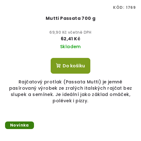
KÓD:
1769
Mutti Passata 700 g
69,90 Kč včetně DPH
62,41 Kč
Skladem
Do košíku
Rajčatový protlak (Passata Mutti) je jemně
pasírovaný výrobek ze zralých italských rajčat bez
slupek a semínek. Je ideální jako základ omáček,
polévek i pizzy.
Novinka