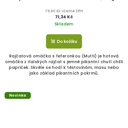
79,90 Kč včetně DPH
71,34 Kč
Skladem
Do košíku
Rajčatová omáčka s feferonkou (Mutti) je hotová
omáčka z italských rajčat s jemně pikantní chutí chilli
papriček. Skvěle se hodí k těstovinám, masu nebo
jako základ pikantních pokrmů.
Novinka