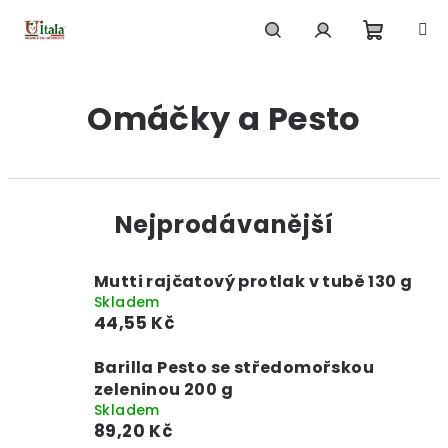
Přejít
na
obsah
Nákupn
Hledat
Přihlášení
Omáčky a Pesto
košík
Nejprodávanější
Mutti rajčatový protlak v tubě 130 g
Skladem
44,55 Kč
Barilla Pesto se středomořskou
zeleninou 200 g
Skladem
89,20 Kč