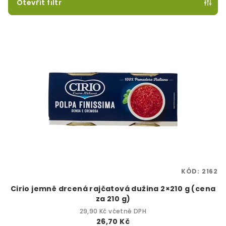
p
Otevřít filtr
r
V
o
ý
d
p
u
i
k
s
t
p
ů
r
o
d
u
k
KÓD:
2162
t
Cirio jemně drcená rajčatová dužina 2×210 g (cena
ů
za 210 g)
29,90 Kč včetně DPH
26,70 Kč