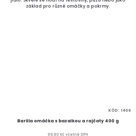
jídlo. Skvěle se hodí na těstoviny, pizzu nebo jako
základ pro různé omáčky a pokrmy.
KÓD:
1406
Barilla omáčka s bazalkou a rajčaty 400 g
99,90 Kč včetně DPH