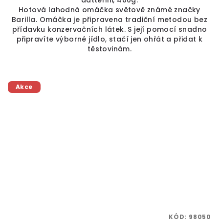
datterini, 400g.
Hotová lahodná omáčka světově známé značky
Barilla. Omáčka je připravena tradiční metodou bez
přídavku konzervačních látek. S její pomocí snadno
připravíte výborné jídlo, stačí jen ohřát a přidat k
těstovinám.
Akce
KÓD:
98050