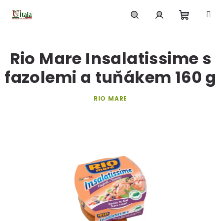
Přejít
na
obsah
Nákupn
Hledat
Přihlášení
Rio Mare Insalatissime s
košík
fazolemi a tuňákem 160 g
RIO MARE