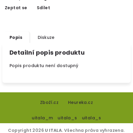
Zeptat se
Sdílet
Popis
Diskuze
Detailní popis produktu
Popis produktu není dostupný
Z
á
Zboží.cz
Heureka.cz
p
uitala_m
uitala_s
uitala_s
a
t
Copyright 2026
U ITALA
. Všechna práva vyhrazena.