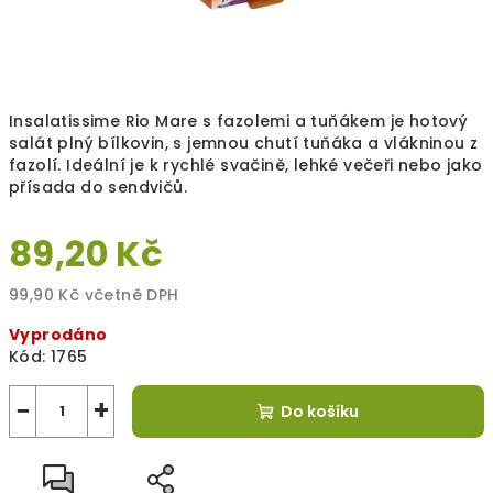
Insalatissime Rio Mare s fazolemi a tuňákem je hotový
salát plný bílkovin, s jemnou chutí tuňáka a vlákninou z
fazolí. Ideální je k rychlé svačině, lehké večeři nebo jako
přísada do sendvičů.
89,20 Kč
99,90 Kč včetně DPH
Měrná
Vyprodáno
cena:
Kód:
1765
−
+
Do košíku