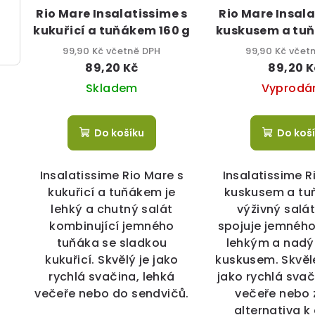
Rio Mare Insalatissime s
Rio Mare Insala
kukuřicí a tuňákem 160 g
kuskusem a tu
g
99,90 Kč včetně DPH
99,90 Kč včet
89,20 Kč
89,20 K
Skladem
Vyprodá
Do košíku
Do koš
Insalatissime Rio Mare s
Insalatissime R
kukuřicí a tuňákem je
kuskusem a tu
lehký a chutný salát
výživný salát
kombinující jemného
spojuje jemného
tuňáka se sladkou
lehkým a nad
kukuřicí. Skvělý je jako
kuskusem. Skvěl
rychlá svačina, lehká
jako rychlá svač
večeře nebo do sendvičů.
večeře nebo 
alternativa k