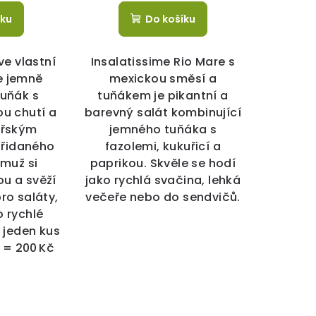
íku
Do košíku
ve vlastní
Insalatissime Rio Mare s
je jemně
mexickou směsí a
uňák s
tuňákem je pikantní a
ou chutí a
barevný salát kombinující
ořským
jemného tuňáka s
přidaného
fazolemi, kukuřicí a
emuž si
paprikou. Skvěle se hodí
u a svěží
jako rychlá svačina, lehká
pro saláty,
večeře nebo do sendvičů.
 rychlé
 jeden kus
č = 200 Kč