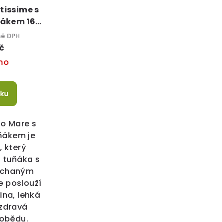
tissime s
ňákem 160
ně DPH
č
no
íku
io Mare s
ňákem je
, který
 tuňáka s
ýchaným
e poslouží
ina, lehká
zdravá
 obědu.