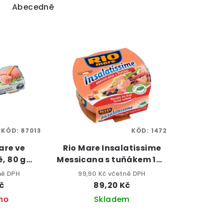
Abecedně
KÓD:
87013
KÓD:
1472
are ve
Rio Mare Insalatissime
ě, 80 g
Messicana s tuňákem 160
 ks)
g
ně DPH
99,90 Kč včetně DPH
č
89,20 Kč
no
Skladem