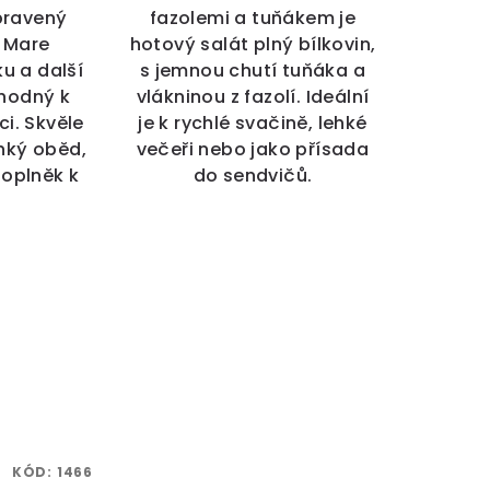
pravený
fazolemi a tuňákem je
o Mare
hotový salát plný bílkovin,
u a další
s jemnou chutí tuňáka a
vhodný k
vlákninou z fazolí. Ideální
i. Skvěle
je k rychlé svačině, lehké
ehký oběd,
večeři nebo jako přísada
oplněk k
do sendvičů.
.
KÓD:
1466