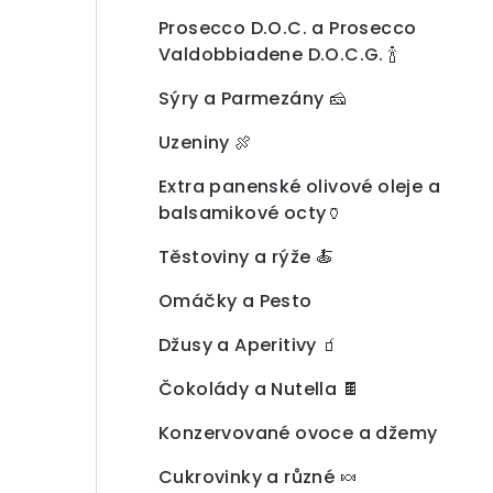
a
Prosecco D.O.C. a Prosecco
n
Valdobbiadene D.O.C.G. 🍾
n
Sýry a Parmezány 🧀
í
Uzeniny 🍖
p
Extra panenské olivové oleje a
a
balsamikové octy🏺
n
Těstoviny a rýže 🍝
e
Omáčky a Pesto
l
Džusy a Aperitivy 🧃
Čokolády a Nutella 🍫
Konzervované ovoce a džemy
Cukrovinky a různé 🍬