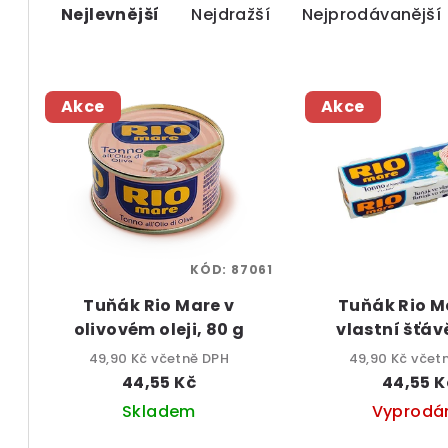
Nejlevnější
Nejdražší
Nejprodávanější
a
z
V
e
Akce
Akce
ý
n
p
í
i
p
s
r
KÓD:
87061
p
o
Tuňák Rio Mare v
Tuňák Rio M
r
d
olivovém oleji, 80 g
vlastní šťáv
o
(balení 4
u
49,90 Kč včetně DPH
49,90 Kč včet
44,55 Kč
44,55 K
d
k
Skladem
Vyprodá
u
t