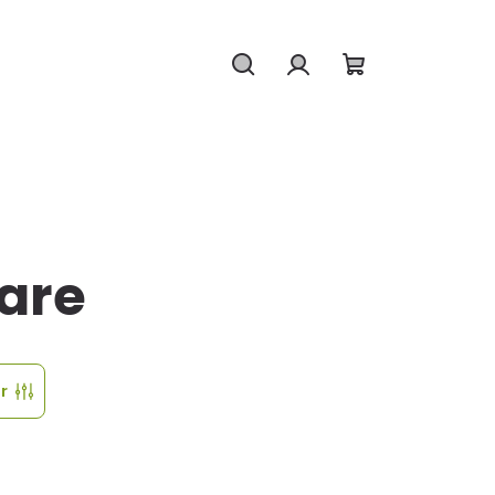
Hledat
Přihlášení
Nákupní
košík
are
tr