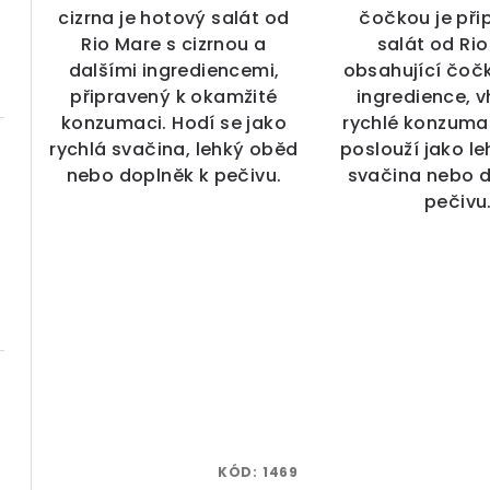
cizrna je hotový salát od
čočkou je při
Rio Mare s cizrnou a
salát od Ri
dalšími ingrediencemi,
obsahující čočk
připravený k okamžité
ingredience, 
konzumaci. Hodí se jako
rychlé konzumac
rychlá svačina, lehký oběd
poslouží jako l
nebo doplněk k pečivu.
svačina nebo d
pečivu
KÓD:
1469