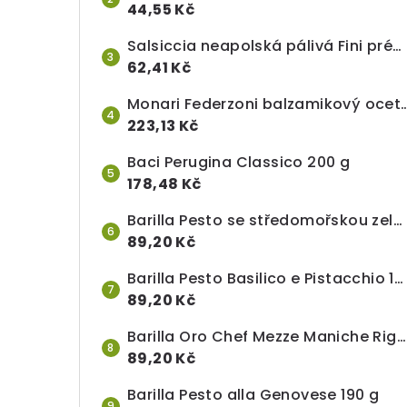
44,55 Kč
Salsiccia neapolská pálivá Fini prémiová, celý kus (cca 500 g), cena za 100 g
62,41 Kč
Monari Federzoni balzamikový ocet I.
223,13 Kč
Baci Perugina Classico 200 g
178,48 Kč
Barilla Pesto se středomořskou zeleninou 200 g
89,20 Kč
Barilla Pesto Basilico e Pistacchio 190 g
89,20 Kč
Barilla Oro Chef Mezze Maniche Rigate n. 84, 1 kg
89,20 Kč
Barilla Pesto alla Genovese 190 g