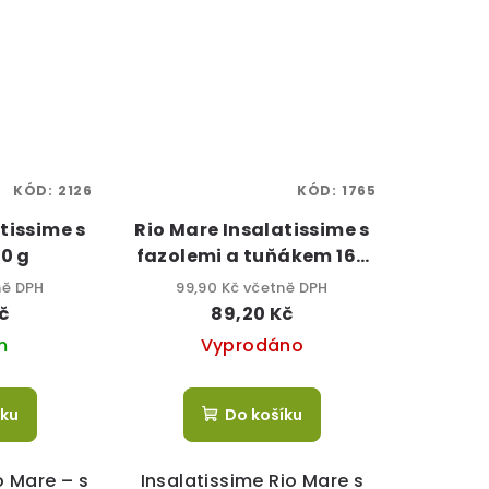
KÓD:
2126
KÓD:
1765
tissime s
Rio Mare Insalatissime s
0 g
fazolemi a tuňákem 160
g
ně DPH
99,90 Kč včetně DPH
č
89,20 Kč
m
Vyprodáno
íku
Do košíku
o Mare – s
Insalatissime Rio Mare s