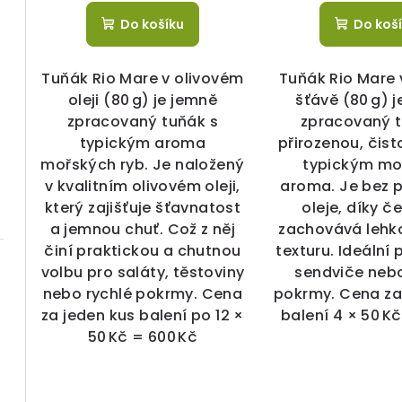
k
ů
Do košíku
Do koš
t
Tuňák Rio Mare v olivovém
Tuňák Rio Mare 
ů
oleji (80 g) je jemně
šťávě (80 g) 
zpracovaný tuňák s
zpracovaný t
typickým aroma
přirozenou, čist
mořských ryb. Je naložený
typickým m
v kvalitním olivovém oleji,
aroma. Je bez 
který zajišťuje šťavnatost
oleje, díky č
a jemnou chuť. Což z něj
zachovává lehko
činí praktickou a chutnou
texturu. Ideální 
volbu pro saláty, těstoviny
sendviče nebo
nebo rychlé pokrmy. Cena
pokrmy. Cena za
za jeden kus balení po 12 ×
balení 4 × 50 K
50 Kč = 600 Kč
g