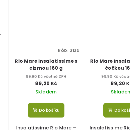
G.P. zralý 250 ml
KÓD:
2123
Rio Mare Insalatissime s
Rio Mare Insala
cizrnou 160 g
čočkou 16
99,90 Kč včetně DPH
99,90 Kč včet
89,20 Kč
89,20 K
Skladem
Sklade
Do košíku
Do koš
Insalatissime Rio Mare –
Insalatissime Ri