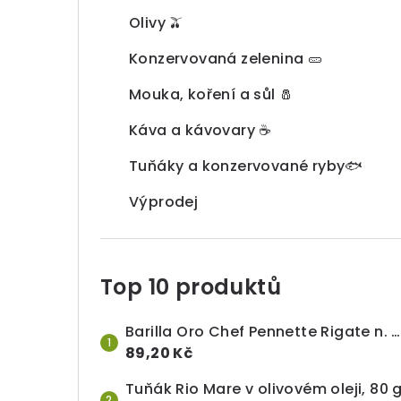
Olivy 🫒
Konzervovaná zelenina 🥒
Mouka, koření a sůl 🧂
Káva a kávovary ☕
Tuňáky a konzervované ryby🐟
Výprodej
Top 10 produktů
Barilla Oro Chef Pennette Rigate n. 72, 1 kg
89,20 Kč
Tuňák Rio Mare v olivovém oleji, 80 