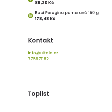
89,20 Kč
Baci Perugina pomeranč 150 g
178,48 Kč
Kontakt
info
@
uitala.cz
775971182
Toplist