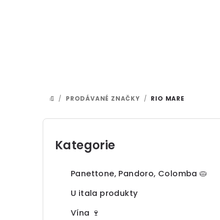
Přejít
na
obsah
/
PRODÁVANÉ ZNAČKY
/
RIO MARE
DOMŮ
P
o
Kategorie
Přeskočit
kategorie
s
Panettone, Pandoro, Colomba 🥧
t
U itala produkty
r
Vína 🍷