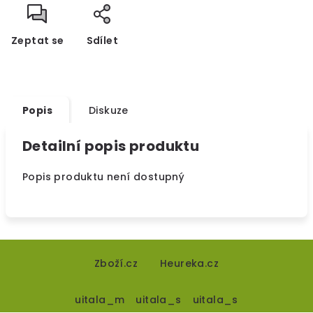
Zeptat se
Sdílet
Popis
Diskuze
Detailní popis produktu
Popis produktu není dostupný
Z
á
Zboží.cz
Heureka.cz
p
uitala_m
uitala_s
uitala_s
a