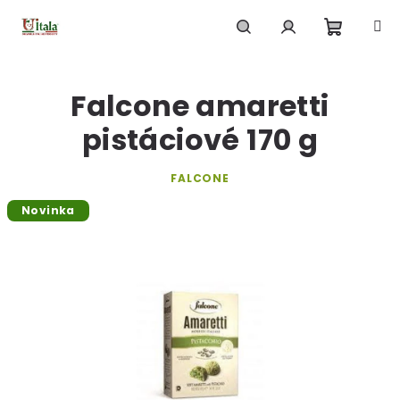
Přejít
na
obsah
Nákupn
Hledat
Přihlášení
Falcone amaretti
košík
pistáciové 170 g
FALCONE
Novinka