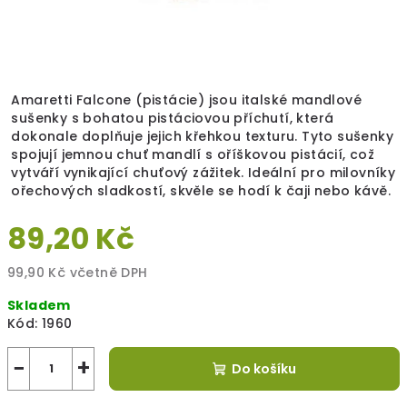
Amaretti Falcone (pistácie) jsou italské mandlové
sušenky s bohatou pistáciovou příchutí, která
dokonale doplňuje jejich křehkou texturu. Tyto sušenky
spojují jemnou chuť mandlí s oříškovou pistácií, což
vytváří vynikající chuťový zážitek. Ideální pro milovníky
ořechových sladkostí, skvěle se hodí k čaji nebo kávě.
89,20 Kč
99,90 Kč včetně DPH
Měrná
Skladem
cena:
Kód:
1960
−
+
Do košíku