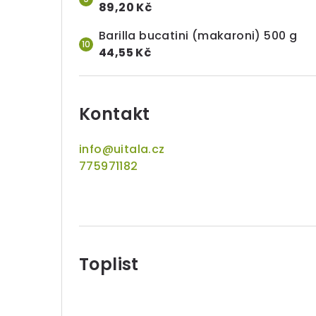
89,20 Kč
Barilla bucatini (makaroni) 500 g
44,55 Kč
Kontakt
info
@
uitala.cz
775971182
Toplist