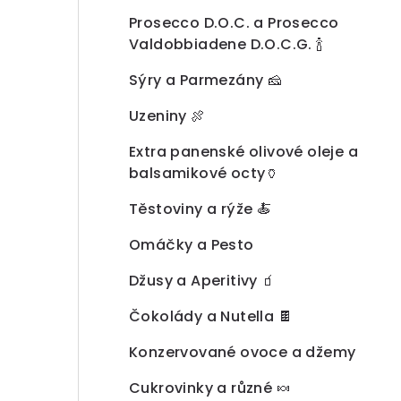
a
Prosecco D.O.C. a Prosecco
n
Valdobbiadene D.O.C.G. 🍾
n
Sýry a Parmezány 🧀
í
Uzeniny 🍖
p
Extra panenské olivové oleje a
a
balsamikové octy🏺
n
Těstoviny a rýže 🍝
e
Omáčky a Pesto
l
Džusy a Aperitivy 🧃
Čokolády a Nutella 🍫
Konzervované ovoce a džemy
Cukrovinky a různé 🍬