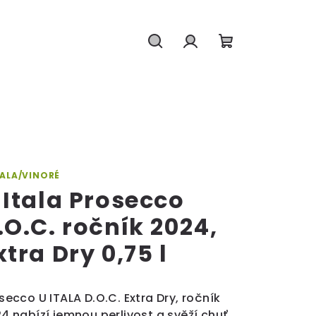
Hledat
Přihlášení
Nákupní
košík
TALA/VINORÉ
 Itala Prosecco
.O.C. ročník 2024,
xtra Dry 0,75 l
secco U ITALA D.O.C. Extra Dry, ročník
4 nabízí jemnou perlivost a svěží chuť.