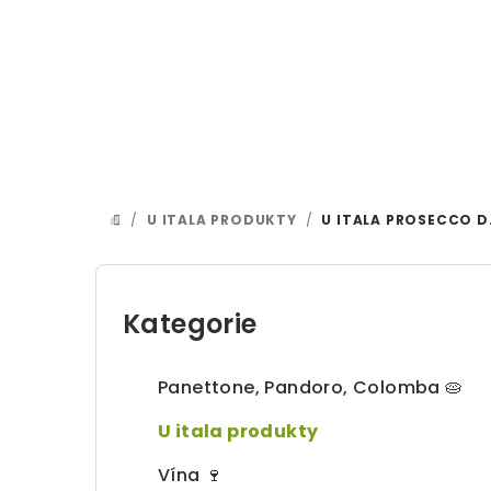
Přejít
na
obsah
/
U ITALA PRODUKTY
/
U ITALA PROSECCO D.
DOMŮ
P
o
Kategorie
Přeskočit
kategorie
s
Panettone, Pandoro, Colomba 🥧
t
U itala produkty
r
Vína 🍷