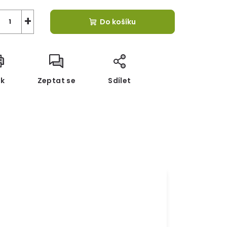
+
Do košíku
sk
Zeptat se
Sdílet