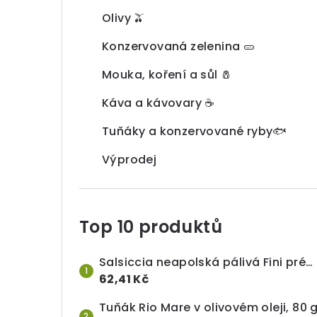
Olivy 🫒
Konzervovaná zelenina 🥒
Mouka, koření a sůl 🧂
Káva a kávovary ☕
Tuňáky a konzervované ryby🐟
Výprodej
Top 10 produktů
Salsiccia neapolská pálivá Fini prémiová, celý kus (cca 500 g), cena za 100 g
62,41 Kč
Tuňák Rio Mare v olivovém oleji, 80 