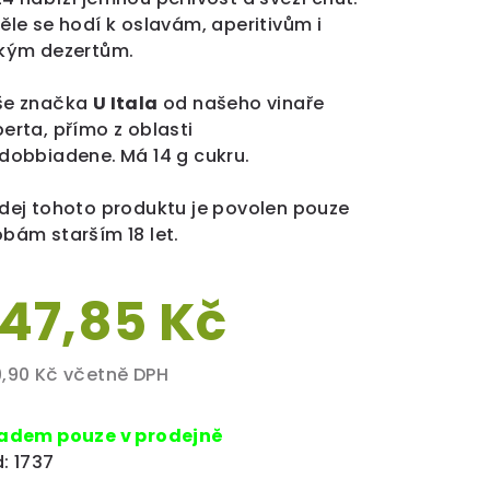
ěle se hodí k oslavám, aperitivům i
kým dezertům.
še značka
U Itala
od našeho vinaře
erta, přímo z oblasti
ldobbiadene.
Má 14 g cukru.
dej tohoto produktu je povolen pouze
bám starším 18 let.
47,85 Kč
,90 Kč včetně DPH
rná
a:
ladem pouze v prodejně
:
1737