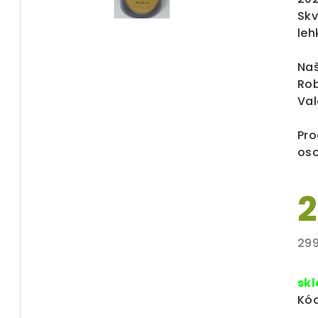
Skv
leh
Na
Rob
Va
Pro
oso
2
299
Mě
cen
sk
Kód