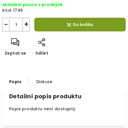
skladem pouze v prodejně
cena:
Kód:
1746
−
+
Do košíku
Zeptat se
Sdílet
Popis
Diskuze
Detailní popis produktu
Popis produktu není dostupný