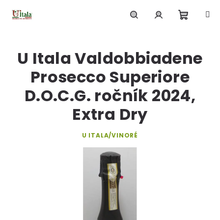
Přejít
na
obsah
Nákupn
Hledat
Přihlášení
U Itala Valdobbiadene
košík
Prosecco Superiore
D.O.C.G. ročník 2024,
Extra Dry
U ITALA/VINORÉ