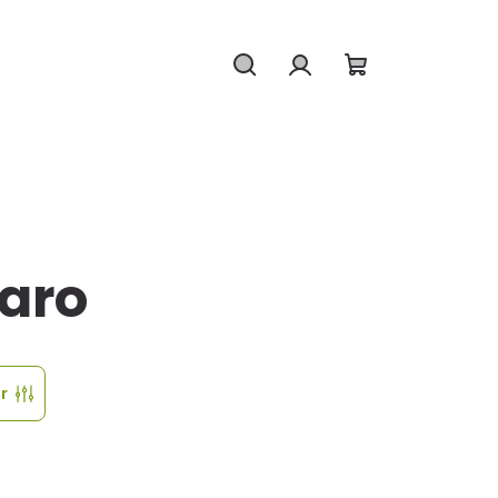
Hledat
Přihlášení
Nákupní
košík
aro
tr