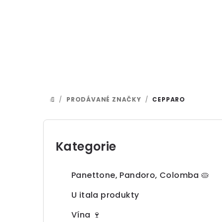
Přejít
na
obsah
/
PRODÁVANÉ ZNAČKY
/
CEPPARO
DOMŮ
P
o
Kategorie
Přeskočit
kategorie
s
Panettone, Pandoro, Colomba 🥧
t
U itala produkty
r
Vína 🍷