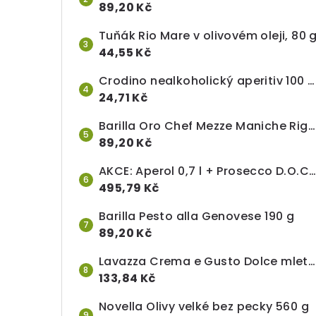
89,20 Kč
Tuňák Rio Mare v olivovém oleji, 80 
44,55 Kč
Crodino nealkoholický aperitiv 100 ml (láhev, cena za 1 ks 100 ml )
24,71 Kč
Barilla Oro Chef Mezze Maniche Rigate n. 84, 1 kg
89,20 Kč
AKCE: Aperol 0,7 l + Prosecco D.O.C. U Itala 0,75 l
495,79 Kč
Barilla Pesto alla Genovese 190 g
89,20 Kč
Lavazza Crema e Gusto Dolce mletá káva 250 g
133,84 Kč
Novella Olivy velké bez pecky 560 g