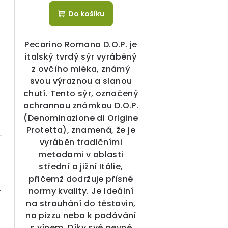
k
ů
Do košíku
t
Pecorino Romano D.O.P. je
ů
italský tvrdý sýr vyráběný
z ovčího mléka, známý
svou výraznou a slanou
chutí. Tento sýr, označený
ochrannou známkou D.O.P.
(Denominazione di Origine
Protetta), znamená, že je
vyráběn tradičními
metodami v oblasti
střední a jižní Itálie,
přičemž dodržuje přísné
G.P. zralý 250 ml
normy kvality. Je ideální
na strouhání do těstovin,
na pizzu nebo k podávání
s vínem. Díky své pevné