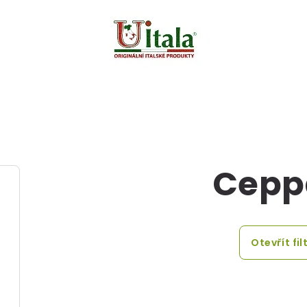
Cepp
Otevřít fil
Ř