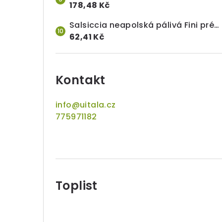
178,48 Kč
Salsiccia neapolská pálivá Fini prémiová, celý kus (cca 500 g), cena za 100 g
62,41 Kč
Kontakt
info
@
uitala.cz
775971182
Toplist