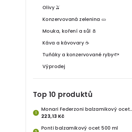
Olivy 🫒
Konzervovaná zelenina 🥒
Mouka, koření a sůl 🧂
Káva a kávovary ☕
Tuňáky a konzervované ryby🐟
Výprodej
Top 10 produktů
Monari Federzoni balzamikový ocet I.
223,13 Kč
Ponti balzamikový ocet 500 ml