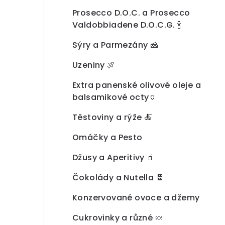
a
Prosecco D.O.C. a Prosecco
n
Valdobbiadene D.O.C.G. 🍾
n
Sýry a Parmezány 🧀
í
Uzeniny 🍖
p
Extra panenské olivové oleje a
a
balsamikové octy🏺
n
Těstoviny a rýže 🍝
e
Omáčky a Pesto
l
Džusy a Aperitivy 🧃
Čokolády a Nutella 🍫
Konzervované ovoce a džemy
Cukrovinky a různé 🍬