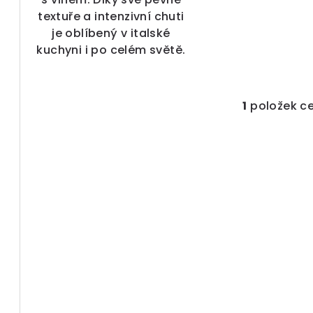
textuře a intenzivní chuti
je oblíbený v italské
g
kuchyni i po celém světě.
1
položek c
O
v
l
á
d
a
c
í
p
r
v