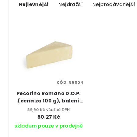
Nejlevnější
Nejdražší
Nejprodávanější
a
z
V
e
ý
n
p
í
i
p
s
r
KÓD:
55004
p
o
Pecorino Romano D.O.P.
r
d
(cena za 100 g), balení
o
cca 200–300 g
u
89,90 Kč včetně DPH
80,27 Kč
d
k
skladem pouze v prodejně
u
t