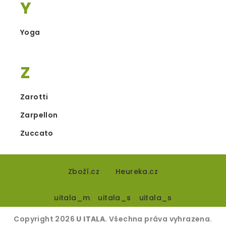
Y
Yoga
Z
Zarotti
Zarpellon
Zuccato
Z
á
Zboží.cz
Heureka.cz
p
uitala_m
uitala_s
uitala_s
a
t
Copyright 2026
U ITALA
. Všechna práva vyhrazena.