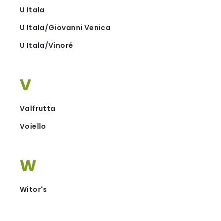
U Itala
U Itala/Giovanni Venica
U Itala/Vinoré
V
Valfrutta
Voiello
W
Witor's