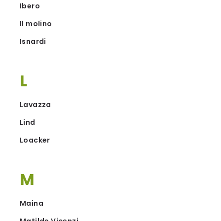
Ibero
Il molino
Isnardi
L
Lavazza
Lind
Loacker
M
Maina