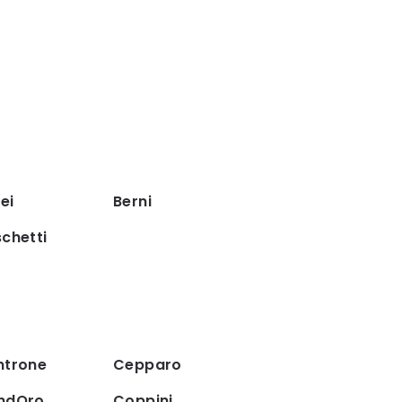
lei
Berni
chetti
ntrone
Cepparo
ndOro
Coppini