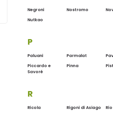
Negroni
Nostromo
Nov
Nutkao
P
Paluani
Parmalat
Pav
Piccardo e
Pinna
Pist
Savoré
R
Ricola
Rigoni di Asiago
Rio