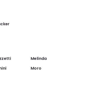
acker
zetti
Melinda
ini
Moro