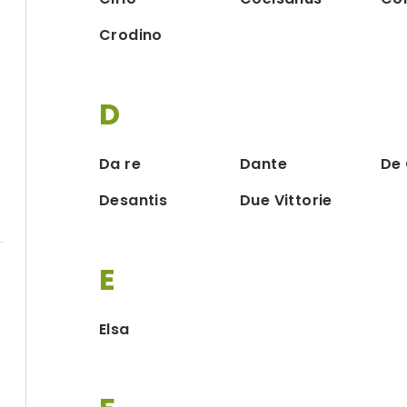
Crodino
D
Da re
Dante
De
Desantis
Due Vittorie
E
Elsa
g