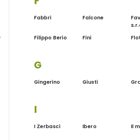
F
Fabbri
Falcone
Fav
s.r.
G.P. zralý 250 ml
Filippo Berio
Fini
Flo
G
Gingerino
Giusti
Gr
I
I Zerbasci
Ibero
Il 