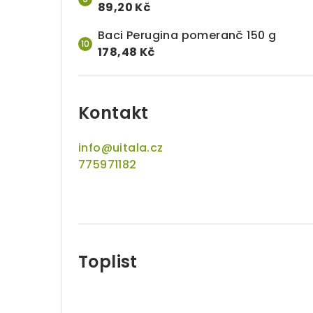
89,20 Kč
Baci Perugina pomeranč 150 g
178,48 Kč
Kontakt
info
@
uitala.cz
775971182
Toplist