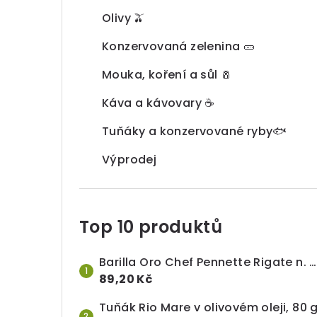
Olivy 🫒
Konzervovaná zelenina 🥒
Mouka, koření a sůl 🧂
Káva a kávovary ☕
Tuňáky a konzervované ryby🐟
Výprodej
Top 10 produktů
Barilla Oro Chef Pennette Rigate n. 72, 1 kg
89,20 Kč
Tuňák Rio Mare v olivovém oleji, 80 