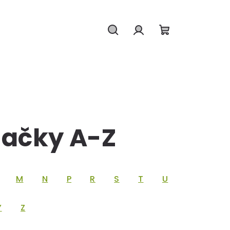
Hledat
Přihlášení
Nákupní
košík
ačky A-Z
M
N
P
R
S
T
U
Y
Z