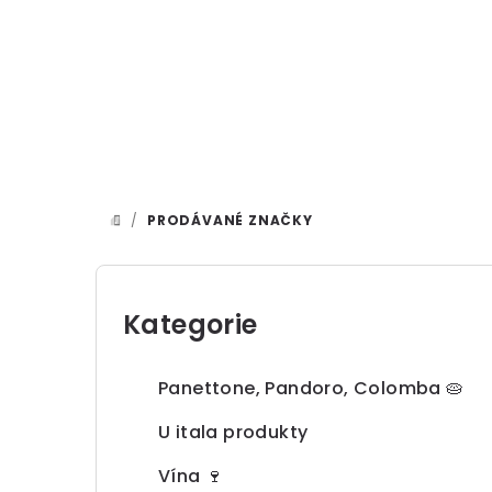
Přejít
na
obsah
/
PRODÁVANÉ ZNAČKY
DOMŮ
P
o
Kategorie
Přeskočit
kategorie
s
Panettone, Pandoro, Colomba 🥧
t
U itala produkty
r
Vína 🍷