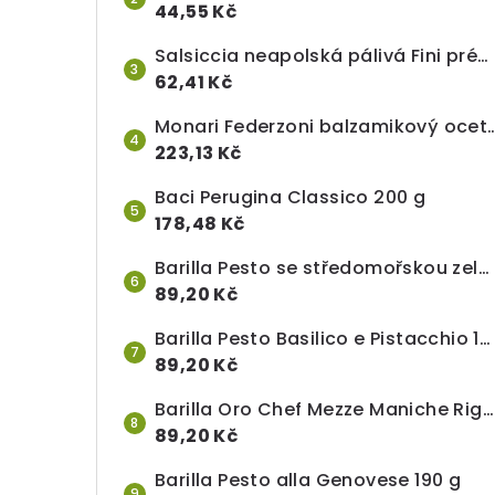
44,55 Kč
Salsiccia neapolská pálivá Fini prémiová, celý kus (cca 500 g), cena za 100 g
62,41 Kč
Monari Federzoni balzamikový ocet I.
223,13 Kč
Baci Perugina Classico 200 g
178,48 Kč
Barilla Pesto se středomořskou zeleninou 200 g
89,20 Kč
Barilla Pesto Basilico e Pistacchio 190 g
89,20 Kč
Barilla Oro Chef Mezze Maniche Rigate n. 84, 1 kg
89,20 Kč
Barilla Pesto alla Genovese 190 g