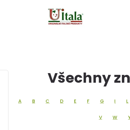
Všechny zn
A
B
C
D
E
F
G
I
L
V
W