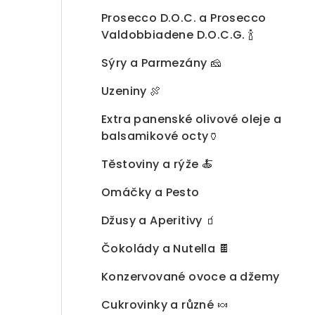
a
Prosecco D.O.C. a Prosecco
n
Valdobbiadene D.O.C.G. 🍾
n
Sýry a Parmezány 🧀
í
Uzeniny 🍖
p
Extra panenské olivové oleje a
a
balsamikové octy🏺
n
Těstoviny a rýže 🍝
e
Omáčky a Pesto
l
Džusy a Aperitivy 🧃
Čokolády a Nutella 🍫
Konzervované ovoce a džemy
Cukrovinky a různé 🍬