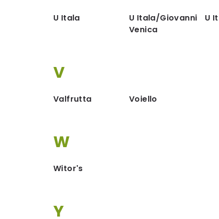
U Itala
U Itala/Giovanni
U I
Venica
V
Valfrutta
Voiello
W
Witor's
Y