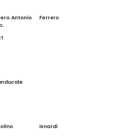
ero Antonio
Ferrero
o.
tt
anducale
molino
Isnardi