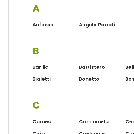
A
Anfosso
Angelo Parodi
B
Barilla
Battistero
Bel
Bialetti
Bonetto
Bos
C
Cameo
Cannamela
Ce
Cirio
Coelsanus
Co