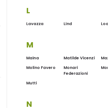
L
Lavazza
Lind
Lo
M
Maina
Matilde Vicenzi
Maz
Molino Favero
Monari
Mon
Federazioni
Mutti
N